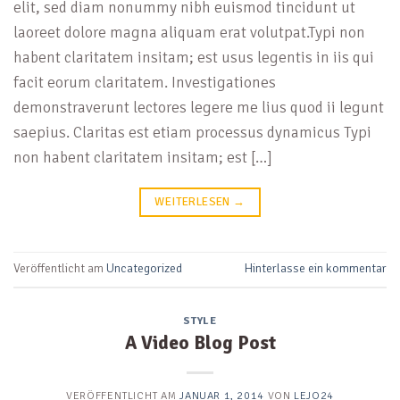
elit, sed diam nonummy nibh euismod tincidunt ut
laoreet dolore magna aliquam erat volutpat.Typi non
habent claritatem insitam; est usus legentis in iis qui
facit eorum claritatem. Investigationes
demonstraverunt lectores legere me lius quod ii legunt
saepius. Claritas est etiam processus dynamicus Typi
non habent claritatem insitam; est […]
WEITERLESEN
→
Veröffentlicht am
Uncategorized
Hinterlasse ein kommentar
STYLE
A Video Blog Post
VERÖFFENTLICHT AM
JANUAR 1, 2014
VON
LEJO24